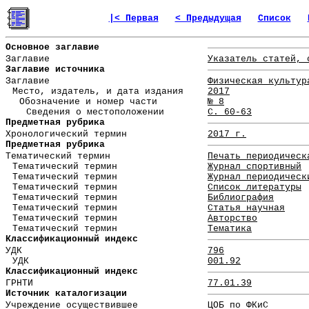
|< Первая
< Предыдущая
Список
Основное заглавие
Заглавие
Указатель статей, 
Заглавие источника
Заглавие
Физическая культур
Место, издатель, и дата издания
2017
Обозначение и номер части
№ 8
Сведения о местоположении
С. 60-63
Предметная рубрика
Хронологический термин
2017 г.
Предметная рубрика
Тематический термин
Печать периодическ
Тематический термин
Журнал спортивный
Тематический термин
Журнал периодическ
Тематический термин
Список литературы
Тематический термин
Библиография
Тематический термин
Статья научная
Тематический термин
Авторство
Тематический термин
Тематика
Классификационный индекс
УДК
796
УДК
001.92
Классификационный индекс
ГРНТИ
77.01.39
Источник каталогизации
Учреждение осуществившее
ЦОБ по ФКиС