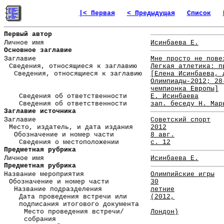
|< Первая
< Предыдущая
Список
Первый автор
Личное имя
Исинбаева Е.
Основное заглавие
Заглавие
Мне просто не пове
Сведения, относящиеся к заглавию
Легкая атлетика: п
Сведения, относящиеся к заглавию
[Елена Исинбаева, 
Олимпиады-2012; 28
чемпионка Европы]
Сведения об ответственности
Е. Исинбаева
Сведения об ответственности
зап. беседу Н. Мар
Заглавие источника
Заглавие
Советский спорт
Место, издатель, и дата издания
2012
Обозначение и номер части
8 авг.
Сведения о местоположении
с. 12
Предметная рубрика
Личное имя
Исинбаева Е.
Предметная рубрика
Название мероприятия
Олимпийские игры
Обозначение и номер части
30
Название подразделения
летние
Дата проведения встречи или
(2012,
подписания итогового документа
Место проведения встречи/
Лондон)
собрания