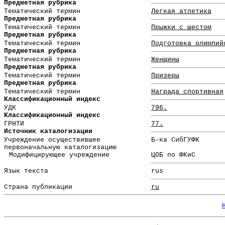
Предметная рубрика
Тематический термин
Легкая атлетика
Предметная рубрика
Тематический термин
Прыжки с шестом
Предметная рубрика
Тематический термин
Подготовка олимпий
Предметная рубрика
Тематический термин
Женщины
Предметная рубрика
Тематический термин
Призеры
Предметная рубрика
Тематический термин
Награда спортивная
Классификационный индекс
УДК
796.
Классификационный индекс
ГРНТИ
77.
Источник каталогизации
Учреждение осуществившее
Б-ка СибГУФК
первоначальную каталогизацию
Модифицирующее учреждение
ЦОБ по ФКиС
Язык текста
rus
Страна публикации
ru