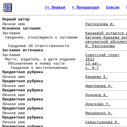
|< Первая
< Предыдущая
Список
Первый автор
Личное имя
Рассказова И.
Основное заглавие
Заглавие
Канаевой остается 
Сведения, относящиеся к заглавию
Евгения Канаева во
двукратной абсолют
Сведения об ответственности
И. Рассказова
Заглавие источника
Заглавие
Советский спорт
Место, издатель, и дата издания
2012
Обозначение и номер части
13 авг.
Сведения о местоположении
с. 6-7
Предметная рубрика
Личное имя
Канаева Е.
Предметная рубрика
Личное имя
Дмитриева Д.
Предметная рубрика
Личное имя
Дудкина К.
Предметная рубрика
Личное имя
Донскова У.
Предметная рубрика
Личное имя
Макаренко А.
Предметная рубрика
Личное имя
Севастьянова К.
Предметная рубрика