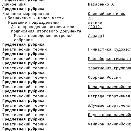
Личное имя
Назаренко А.
Предметная рубрика
Название мероприятия
Олимпийские игры
Обозначение и номер части
30
Название подразделения
летние
Дата проведения встречи или
(2012,
подписания итогового документа
Место проведения встречи/
Лондон)
собрания
Предметная рубрика
Тематический термин
Гимнастика художес
Предметная рубрика
Тематический термин
Многоборье гимнаст
Предметная рубрика
Тематический термин
Упражнения группов
Предметная рубрика
Тематический термин
Сборная России
Предметная рубрика
Тематический термин
Команда олимпийска
Предметная рубрика
Тематический термин
Награда спортивная
Предметная рубрика
Тематический термин
#Лучшие спортсмены
Предметная рубрика
Тематический термин
Подготовка олимпий
Предметная рубрика
Тематический термин
Чемпион Олимпийски
Предметная рубрика