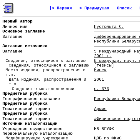
|< Первая
< Предыдущая
Список
Первый автор
Личное имя
Пустюльга С.
Основное заглавие
Заглавие
Дифференцирование 
Республики Беларус
Заглавие источника
Заглавие
5 Международный на
2001 г.
Сведения, относящиеся к заглавию
5 междунар. науч. 
Сведения, относящиеся к заглавию
[тезисы]
Место издания, распространения и
Минск
т.п.
Дата издания, распространения и
2001
т.п.
Сведения о местоположении
с. 373
Предметная рубрика
Географическое название
Республика Беларус
Предметная рубрика
Тематический термин
Армия
Предметная рубрика
Тематический термин
#Физическая подгот
Источник каталогизации
Учреждение осуществившее
НБ БГУФК
первоначальную каталогизацию
Модифицирующее учреждение
ЦОБ по ФКиС