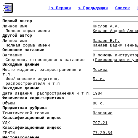
|< Первая
< Предыдущая
Список
Первый автор
Личное имя
Кислов А.А.
Полная форма имени
Кислов Андрей Алек
Другой автор
Личное имя
Панаев В.Г.
Полная форма имени
Панаев Вадим Генна
Основное заглавие
Заглавие
В помощь инструкто
Сведения, относящиеся к заглавию
(Рекомендации и уч
Выходные данные
Место издания, распространения и
Москва
т.п.
Имя/название издателя,
Б. и.
распространителя и т.п.
Выходные данные
Дата издания, распространения и т.п.
1984
Физическая характеристика
Объем
88 с.
Предметная рубрика
Тематический термин
Плавание
Классификационный индекс
УДК
797.21
Классификационный индекс
ГРНТИ
77.29.34
Местонахождение