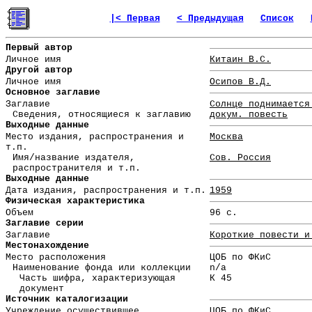
|< Первая
< Предыдущая
Список
Первый автор
Личное имя
Китаин В.С.
Другой автор
Личное имя
Осипов В.Д.
Основное заглавие
Заглавие
Солнце поднимается
Сведения, относящиеся к заглавию
докум. повесть
Выходные данные
Место издания, распространения и
Москва
т.п.
Имя/название издателя,
Сов. Россия
распространителя и т.п.
Выходные данные
Дата издания, распространения и т.п.
1959
Физическая характеристика
Объем
96 с.
Заглавие серии
Заглавие
Короткие повести и
Местонахождение
Место расположения
ЦОБ по ФКиС
Наименование фонда или коллекции
n/a
Часть шифра, характеризующая
К 45
документ
Источник каталогизации
Учреждение осуществившее
ЦОБ по ФКиС