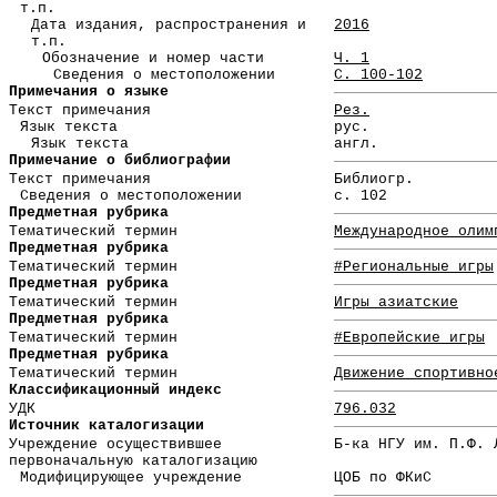
т.п.
Дата издания, распространения и
2016
т.п.
Обозначение и номер части
Ч. 1
Сведения о местоположении
С. 100-102
Примечания о языке
Текст примечания
Рез.
Язык текста
рус.
Язык текста
англ.
Примечание о библиографии
Текст примечания
Библиогр.
Сведения о местоположении
с. 102
Предметная рубрика
Тематический термин
Международное олим
Предметная рубрика
Тематический термин
#Региональные игры
Предметная рубрика
Тематический термин
Игры азиатские
Предметная рубрика
Тематический термин
#Европейские игры
Предметная рубрика
Тематический термин
Движение спортивно
Классификационный индекс
УДК
796.032
Источник каталогизации
Учреждение осуществившее
Б-ка НГУ им. П.Ф. 
первоначальную каталогизацию
Модифицирующее учреждение
ЦОБ по ФКиС