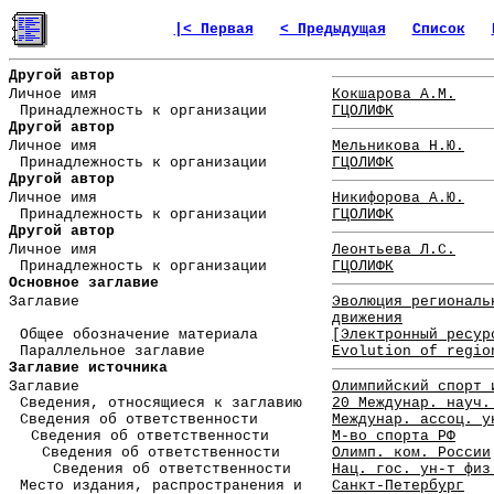
|< Первая
< Предыдущая
Список
Другой автор
Личное имя
Кокшарова А.М.
Принадлежность к организации
ГЦОЛИФК
Другой автор
Личное имя
Мельникова Н.Ю.
Принадлежность к организации
ГЦОЛИФК
Другой автор
Личное имя
Никифорова А.Ю.
Принадлежность к организации
ГЦОЛИФК
Другой автор
Личное имя
Леонтьева Л.С.
Принадлежность к организации
ГЦОЛИФК
Основное заглавие
Заглавие
Эволюция региональ
движения
Общее обозначение материала
[Электронный ресур
Параллельное заглавие
Evolution of regio
Заглавие источника
Заглавие
Олимпийский спорт 
Сведения, относящиеся к заглавию
20 Междунар. науч.
Сведения об ответственности
Междунар. ассоц. у
Сведения об ответственности
М-во спорта РФ
Сведения об ответственности
Олимп. ком. России
Сведения об ответственности
Нац. гос. ун-т физ
Место издания, распространения и
Санкт-Петербург