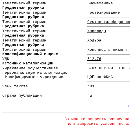
Тематический термин
Биомеханика
Предметная рубрика
Тематический термин
Протезирование
Предметная рубрика
Тематический термин
Сустав тазобедренн
Предметная рубрика
Тематический термин
Инвалиды
Предметная рубрика
Тематический термин
Ходьба
Предметная рубрика
Тематический термин
Конечность нижняя
Классификационный индекс
УДК
612.76
Источник каталогизации
Учреждение осуществившее
Б-ка НГУ им. П.Ф. 
первоначальную каталогизацию
Модифицирующее учреждение
ЦОБ по ФКиС
Язык текста
rus
Страна публикации
ru
Вы можете оформить заявку на
или запросить условия по э