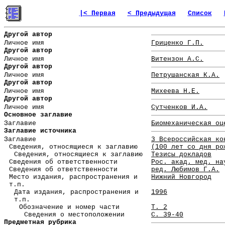
|< Первая
< Предыдущая
Список
Другой автор
Личное имя
Гриценко Г.П.
Другой автор
Личное имя
Витензон А.С.
Другой автор
Личное имя
Петрушанская К.А.
Другой автор
Личное имя
Михеева Н.Е.
Другой автор
Личное имя
Сутченков И.А.
Основное заглавие
Заглавие
Биомеханическая оц
Заглавие источника
Заглавие
3 Всероссийская ко
Сведения, относящиеся к заглавию
(100 лет со дня ро
Сведения, относящиеся к заглавию
Тезисы докладов
Сведения об ответственности
Рос. акад. мед. на
Сведения об ответственности
ред. Любимов Г.А.
Место издания, распространения и
Нижний Новгород
т.п.
Дата издания, распространения и
1996
т.п.
Обозначение и номер части
Т. 2
Сведения о местоположении
С. 39-40
Предметная рубрика