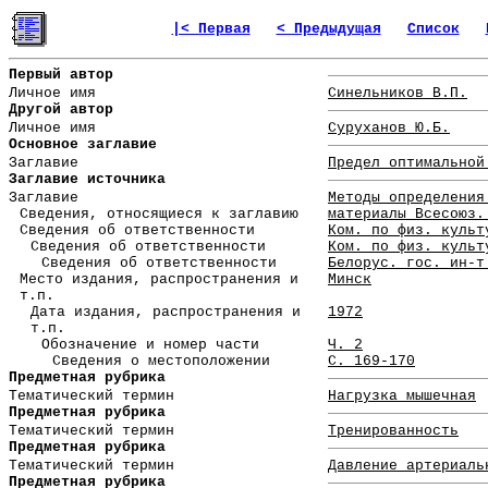
|< Первая
< Предыдущая
Список
Первый автор
Личное имя
Синельников В.П.
Другой автор
Личное имя
Суруханов Ю.Б.
Основное заглавие
Заглавие
Предел оптимальной
Заглавие источника
Заглавие
Методы определения
Сведения, относящиеся к заглавию
материалы Всесоюз.
Сведения об ответственности
Ком. по физ. культ
Сведения об ответственности
Ком. по физ. культ
Сведения об ответственности
Белорус. гос. ин-т
Место издания, распространения и
Минск
т.п.
Дата издания, распространения и
1972
т.п.
Обозначение и номер части
Ч. 2
Сведения о местоположении
С. 169-170
Предметная рубрика
Тематический термин
Нагрузка мышечная
Предметная рубрика
Тематический термин
Тренированность
Предметная рубрика
Тематический термин
Давление артериаль
Предметная рубрика