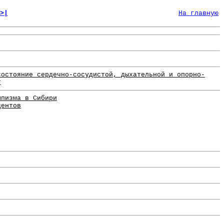
>|
На главную
состояние сердечно-сосудистой, дыхательной и опорно-
т
мпизма в Сибири
дентов