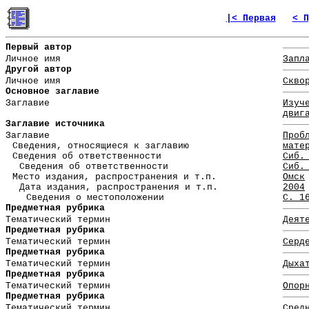
|< Первая
< П
Первый автор
Личное имя
Запл
Другой автор
Личное имя
Скво
Основное заглавие
Заглавие
Изуч
двиг
Заглавие источника
Заглавие
Проб
Сведения, относящиеся к заглавию
мате
Сведения об ответственности
Сиб.
Сведения об ответственности
Сиб.
Место издания, распространения и т.п.
Омск
Дата издания, распространения и т.п.
2004
Сведения о местоположении
С. 1
Предметная рубрика
Тематический термин
Деят
Предметная рубрика
Тематический термин
Серд
Предметная рубрика
Тематический термин
Дыха
Предметная рубрика
Тематический термин
Опор
Предметная рубрика
Тематический термин
Сред