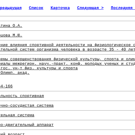
редыдущая
Список
Карточка
Следующая >
Последняя 
атина О.А.
рцова М.Ю.
ение влияния спортивной деятельности на физиологическое 
ательной систем организма человека в возрасте 35 - 40 ле
лемы совершенствования физической культуры, спорта и оли
риалы межрегион. науч.-практ. конф. молодых ученых и сту
 гос. ун-т физ. культуры и спорта
 Олимп. акад.
64-166
ельность спортивная
ечно-сосудистая система
тельная система
но-двигательный аппарат
ний возраст