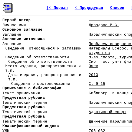
|< Первая
< Предыдущая
Список
Первый автор
Личное имя
Дроздова В.С.
Основное заглавие
Заглавие
Паралимпийский спо
Заглавие источника
Заглавие
Проблемы совершенс
Сведения, относящиеся к заглавию
материалы Всерос. 
студентов
Сведения об ответственности
М-во спорта, туриз
Сведения об ответственности
Сиб. гос. ун-т физ
Место издания, распространения и
Омск
т.п.
Дата издания, распространения и
2010
т.п.
Сведения о местоположении
С. 9-15
Примечание о библиографии
Текст примечания
Библиогр. в конце 
Предметная рубрика
Тематический термин
Паралимпийский спо
Предметная рубрика
Тематический термин
Адаптивный спорт
Предметная рубрика
Тематический термин
Движение паралимпи
Классификационный индекс
УДК
796.032