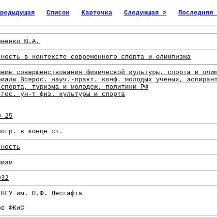
редыдущая
Список
Карточка
Следующая >
Последняя 
иненко Ю.А.
сность в контексте современного спорта и олимпизма
лемы совершенствования физической культуры, спорта и оли
риалы Всерос. науч.-практ. конф. молодых ученых, аспиран
 спорта, туризма и молодеж. политики РФ
 гос. ун-т физ. культуры и спорта
0-25
иогр. в конце ст.
сность
пизм
032
 НГУ им. П.Ф. Лесгафта
по ФКиС