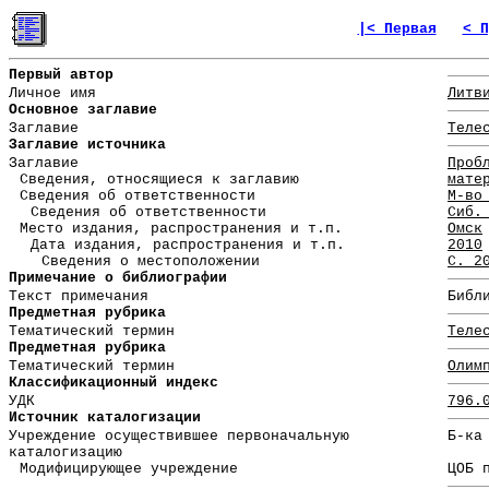
|< Первая
< П
Первый автор
Личное имя
Литв
Основное заглавие
Заглавие
Теле
Заглавие источника
Заглавие
Проб
Сведения, относящиеся к заглавию
мате
Сведения об ответственности
М-во
Сведения об ответственности
Сиб.
Место издания, распространения и т.п.
Омск
Дата издания, распространения и т.п.
2010
Сведения о местоположении
С. 2
Примечание о библиографии
Текст примечания
Библ
Предметная рубрика
Тематический термин
Теле
Предметная рубрика
Тематический термин
Олим
Классификационный индекс
УДК
796.
Источник каталогизации
Учреждение осуществившее первоначальную
Б-ка
каталогизацию
Модифицирующее учреждение
ЦОБ 