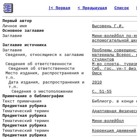
|< Первая
< Предыдущая
Список
Первый автор
Личное имя
Высовень Г.И.
Основное заглавие
Заглавие
Мини-волейбол по-я
вспомогательной шк
Заглавие источника
Заглавие
Проблемы совершенс
Сведения, относящиеся к заглавию
материалы Всерос. 
студентов
Сведения об ответственности
М-во спорта, туриз
Сведения об ответственности
Сиб. гос. ун-т физ
Место издания, распространения и
Омск
т.п.
Дата издания, распространения и
2010
т.п.
Сведения о местоположении
С. 51-55
Примечание о библиографии
Текст примечания
Библиогр. в конце 
Предметная рубрика
Тематический термин
Адаптивная физичес
Предметная рубрика
Тематический термин
Мини-волейбол
Предметная рубрика
Тематический термин
Коррекция движений
Предметная рубрика