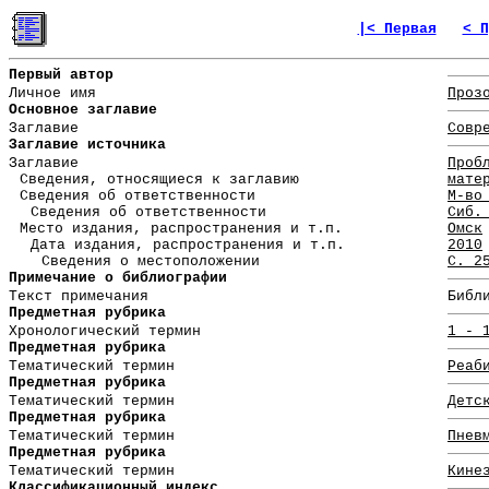
|< Первая
< П
Первый автор
Личное имя
Проз
Основное заглавие
Заглавие
Совр
Заглавие источника
Заглавие
Проб
Сведения, относящиеся к заглавию
мате
Сведения об ответственности
М-во
Сведения об ответственности
Сиб.
Место издания, распространения и т.п.
Омск
Дата издания, распространения и т.п.
2010
Сведения о местоположении
С. 2
Примечание о библиографии
Текст примечания
Библ
Предметная рубрика
Хронологический термин
1 - 
Предметная рубрика
Тематический термин
Реаб
Предметная рубрика
Тематический термин
Детс
Предметная рубрика
Тематический термин
Пнев
Предметная рубрика
Тематический термин
Кине
Классификационный индекс