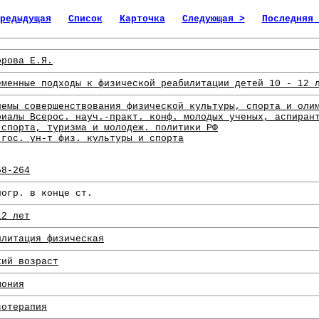
редыдущая
Список
Карточка
Следующая >
Последняя 
орова Е.Я.
еменные подходы к физической реабилитации детей 10 - 12 
лемы совершенствования физической культуры, спорта и оли
риалы Всерос. науч.-практ. конф. молодых ученых, аспиран
 спорта, туризма и молодеж. политики РФ
 гос. ун-т физ. культуры и спорта
58-264
иогр. в конце ст.
12 лет
илитация физическая
кий возраст
мония
зотерапия