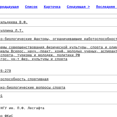
редыдущая
Список
Карточка
Следующая >
Последняя 
гильдеева В.Ф.
дуллина Л.Т.
ко-биологические факторы, ограничивающие работоспособнос
лемы совершенствования физической культуры, спорта и оли
риалы Всерос. науч.-практ. конф. молодых ученых, аспиран
 спорта, туризма и молодеж. политики РФ
 гос. ун-т физ. культуры и спорта
76-279
тоспособность спортивная
ико-биологические вопросы спорта
01
 НГУ им. П.Ф. Лесгафта
по ФКиС