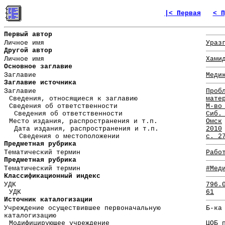
|< Первая
< П
Первый автор
Личное имя
Ураз
Другой автор
Личное имя
Хами
Основное заглавие
Заглавие
Меди
Заглавие источника
Заглавие
Проб
Сведения, относящиеся к заглавию
мате
Сведения об ответственности
М-во
Сведения об ответственности
Сиб.
Место издания, распространения и т.п.
Омск
Дата издания, распространения и т.п.
2010
Сведения о местоположении
с. 2
Предметная рубрика
Тематический термин
Рабо
Предметная рубрика
Тематический термин
#Мед
Классификационный индекс
УДК
796.
УДК
61
Источник каталогизации
Учреждение осуществившее первоначальную
Б-ка
каталогизацию
Модифицирующее учреждение
ЦОБ 