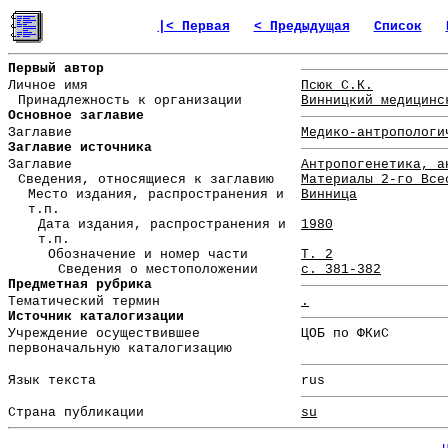
|< Первая
< Предыдущая
Список
Первый автор
Личное имя
Псюк С.К.
Принадлежность к организации
Винницкий медицинс
Основное заглавие
Заглавие
Медико-антропологи
Заглавие источника
Заглавие
Антропогенетика, а
Сведения, относящиеся к заглавию
Материалы 2-го Все
Место издания, распространения и
Винница
т.п.
Дата издания, распространения и
1980
т.п.
Обозначение и номер части
Т. 2
Сведения о местоположении
с. 381-382
Предметная рубрика
Тематический термин
.
Источник каталогизации
Учреждение осуществившее
ЦОБ по ФКиС
первоначальную каталогизацию
Язык текста
rus
Страна публикации
su