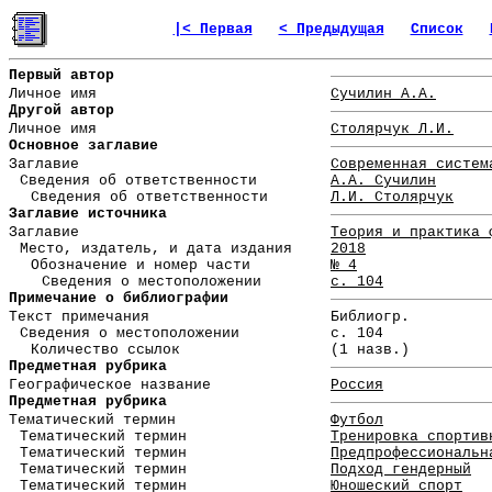
|< Первая
< Предыдущая
Список
Первый автор
Личное имя
Сучилин А.А.
Другой автор
Личное имя
Столярчук Л.И.
Основное заглавие
Заглавие
Современная систем
Сведения об ответственности
А.А. Сучилин
Сведения об ответственности
Л.И. Столярчук
Заглавие источника
Заглавие
Теория и практика 
Место, издатель, и дата издания
2018
Обозначение и номер части
№ 4
Сведения о местоположении
с. 104
Примечание о библиографии
Текст примечания
Библиогр.
Сведения о местоположении
с. 104
Количество ссылок
(1 назв.)
Предметная рубрика
Географическое название
Россия
Предметная рубрика
Тематический термин
Футбол
Тематический термин
Тренировка спортив
Тематический термин
Предпрофессиональн
Тематический термин
Подход гендерный
Тематический термин
Юношеский спорт