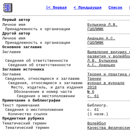
|< Первая
< Предыдущая
Список
Первый автор
Личное имя
Булыкина Л.В.
Принадлежность к организации
ГЦОЛИФК
Другой автор
Личное имя
Ананьин А.С.
Принадлежность к организации
ГЦОЛИФК
Основное заглавие
Заглавие
Выявление ведущих 
развития у волейбо
Сведения об ответственности
Л.В. Булыкина
Сведения об ответственности
А.С. Ананьин
Заглавие источника
Заглавие
Теория и практика 
Сведения, относящиеся к заглавию
Тренер
Сведения, относящиеся к заглавию
журнал в журнале
Место, издатель, и дата издания
2018
Обозначение и номер части
№ 6
Сведения о местоположении
с. 61
Примечание о библиографии
Текст примечания
Библиогр.
Сведения о местоположении
с. 61
Количество ссылок
(1 назв.)
Предметная рубрика
Тематический термин
Волейбол
Тематический термин
Качества физически