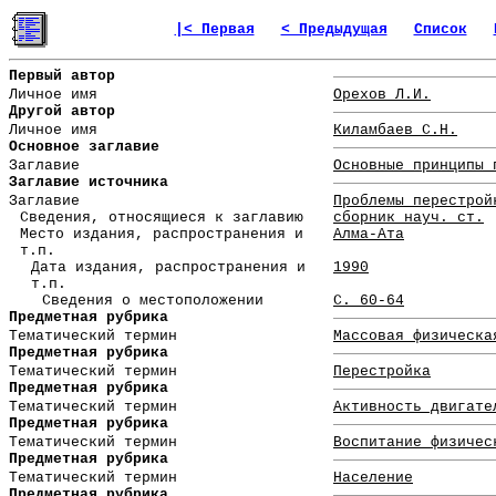
|< Первая
< Предыдущая
Список
Первый автор
Личное имя
Орехов Л.И.
Другой автор
Личное имя
Киламбаев С.Н.
Основное заглавие
Заглавие
Основные принципы 
Заглавие источника
Заглавие
Проблемы перестрой
Сведения, относящиеся к заглавию
сборник науч. ст.
Место издания, распространения и
Алма-Ата
т.п.
Дата издания, распространения и
1990
т.п.
Сведения о местоположении
С. 60-64
Предметная рубрика
Тематический термин
Массовая физическа
Предметная рубрика
Тематический термин
Перестройка
Предметная рубрика
Тематический термин
Активность двигате
Предметная рубрика
Тематический термин
Воспитание физичес
Предметная рубрика
Тематический термин
Население
Предметная рубрика