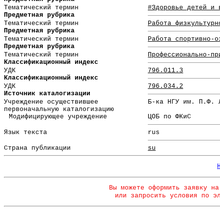
Тематический термин
#Здоровье детей и 
Предметная рубрика
Тематический термин
Работа физкультурн
Предметная рубрика
Тематический термин
Работа спортивно-о
Предметная рубрика
Тематический термин
Профессионально-пр
Классификационный индекс
УДК
796.011.3
Классификационный индекс
УДК
796.034.2
Источник каталогизации
Учреждение осуществившее
Б-ка НГУ им. П.Ф. 
первоначальную каталогизацию
Модифицирующее учреждение
ЦОБ по ФКиС
Язык текста
rus
Страна публикации
su
Вы можете оформить заявку на
или запросить условия по э