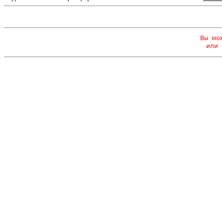
Вы мо
или 