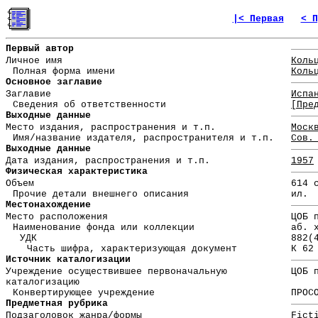
|< Первая
< П
Первый автор
Личное имя
Коль
Полная форма имени
Коль
Основное заглавие
Заглавие
Испа
Сведения об ответственности
[Пре
Выходные данные
Место издания, распространения и т.п.
Моск
Имя/название издателя, распространителя и т.п.
Сов.
Выходные данные
Дата издания, распространения и т.п.
1957
Физическая характеристика
Объем
614 
Прочие детали внешнего описания
ил.
Местонахождение
Место расположения
ЦОБ 
Наименование фонда или коллекции
аб. 
УДК
882(
Часть шифра, характеризующая документ
К 62
Источник каталогизации
Учреждение осуществившее первоначальную
ЦОБ 
каталогизацию
Конвертирующее учреждение
ПРОС
Предметная рубрика
Подзаголовок жанра/формы
Fict