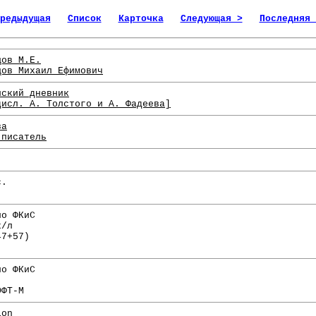
редыдущая
Список
Карточка
Следующая >
Последняя 
цов М.Е.
цов Михаил Ефимович
нский дневник
дисл. А. Толстого и А. Фадеева]
ва
 писатель
с.
по ФКиС
х/л
47+57)
по ФКиС
ОФТ-М
ion