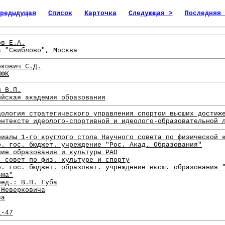
редыдущая
Список
Карточка
Следующая >
Последняя 
ов Е.А.
а "Свиблово", Москва
ркович С.Д.
ИФК
н В.П.
ийская академия образования
дология стратегического управления спортом высших достиж
онтексте идеолого-спортивной и идеолого-образовательной 
риалы 1-го круглого стола Научного совета по физической 
р. гос. бюджет. учреждение "Рос. Акад. Образования"
ние образования и культуры РАО
. совет по физ. культуре и спорту
р. гос. бюджет. образоват. учреждение высш. образования 
зма"
ред.: В.П. Губа
 Неверковича
ва
1-47