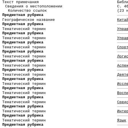
Текст примечания
Библ
Сведения о местоположении
С. 4
Количество ссылок
(23 
Предметная рубрика
Географическое название
Кита
Предметная рубрика
Тематический термин
Упра
Предметная рубрика
Тематический термин
Упра
Предметная рубрика
Тематический термин
Спор
Предметная рубрика
Тематический термин
Логи
Предметная рубрика
Тематический термин
Аспе
Предметная рубрика
Тематический термин
Деят
Предметная рубрика
Тематический термин
Иссл
Предметная рубрика
Тематический термин
Восп
Предметная рубрика
Тематический термин
Сред
Предметная рубрика
Тематический термин
Инте
Предметная рубрика
Тематический термин
Язык
Предметная рубрика