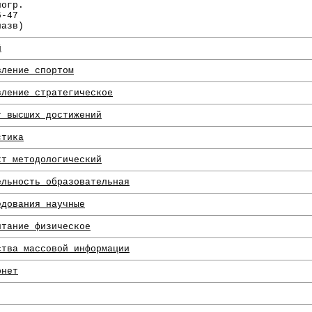
иогр.
6-47
назв)
й
вление спортом
вление стратегическое
т высших достижений
стика
кт методологический
ельность образовательная
едования научные
итание физическое
ства массовой информации
рнет