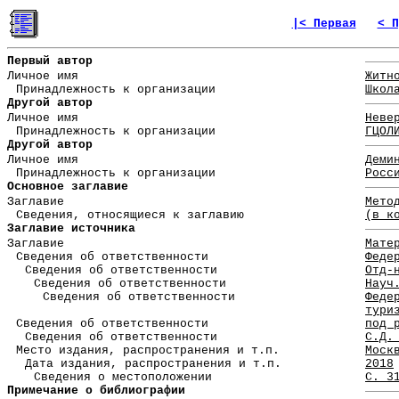
|< Первая
< П
Первый автор
Личное имя
Житн
Принадлежность к организации
Школ
Другой автор
Личное имя
Неве
Принадлежность к организации
ГЦОЛ
Другой автор
Личное имя
Деми
Принадлежность к организации
Росс
Основное заглавие
Заглавие
Мето
Сведения, относящиеся к заглавию
(в к
Заглавие источника
Заглавие
Мате
Сведения об ответственности
Феде
Сведения об ответственности
Отд-
Сведения об ответственности
Науч
Сведения об ответственности
Феде
тури
Сведения об ответственности
под 
Сведения об ответственности
С.Д.
Место издания, распространения и т.п.
Моск
Дата издания, распространения и т.п.
2018
Сведения о местоположении
С. 3
Примечание о библиографии