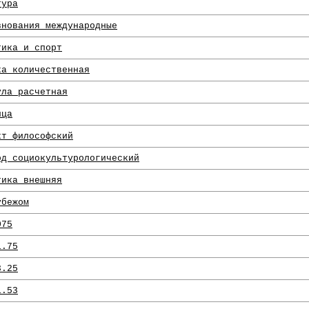
тура
внования международные
тика и спорт
ка количественная
ула расчетная
ица
кт философский
од социокультурологический
тика внешняя
убежом
075
1.75
3.25
1.53