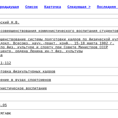
редыдущая
Список
Карточка
Следующая >
Последняя 
рский Н.В.
 совершенствования коммунистического воспитания студенто
ршенствование системы подготовки кадров по физической ку
 докл. Всесоюз. науч.-практ. конф., 15-18 марта 1982 г.
 по физ. культуре и спорту при Совете Министров СССР
 центр. ордена Ленина ин-т физ. культуры
ва
11-112
отовка физкультурных кадров
чение в вузах спортсменов
унистическое воспитание
5.05
 МГАФК