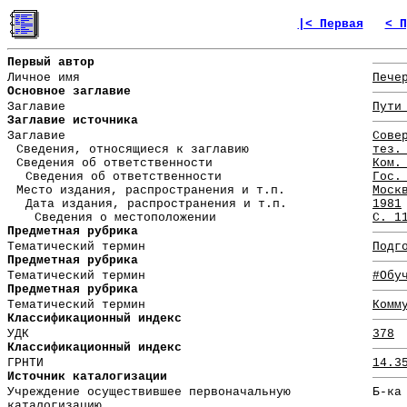
|< Первая
< П
Первый автор
Личное имя
Пече
Основное заглавие
Заглавие
Пути
Заглавие источника
Заглавие
Сове
Сведения, относящиеся к заглавию
тез.
Сведения об ответственности
Ком.
Сведения об ответственности
Гос.
Место издания, распространения и т.п.
Моск
Дата издания, распространения и т.п.
1981
Сведения о местоположении
С. 1
Предметная рубрика
Тематический термин
Подг
Предметная рубрика
Тематический термин
#Обу
Предметная рубрика
Тематический термин
Комм
Классификационный индекс
УДК
378
Классификационный индекс
ГРНТИ
14.3
Источник каталогизации
Учреждение осуществившее первоначальную
Б-ка
каталогизацию