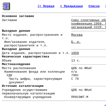
|< Первая
< Предыдущая
Список
Основное заглавие
Заглавие
Союз спортивных об
конференция.1959. 
организаций СССР. 
Выходные данные
Место издания, распространения и
Москва
т.п.
Имя/название издателя,
Б. и.
распространителя и т.п.
Выходные данные
Дата издания, распространения и т.п.
1959
Физическая характеристика
Объем
13 с.
Местонахождение
Место расположения
ЦОБ по ФКиС
Наименование фонда или коллекции
n/a
УДК
796С
Часть шифра, характеризующая
С 70
документ
Источник каталогизации
Учреждение осуществившее
ЦОБ по ФКиС
первоначальную каталогизацию
Конвертирующее учреждение
ПРОСОФТ-М