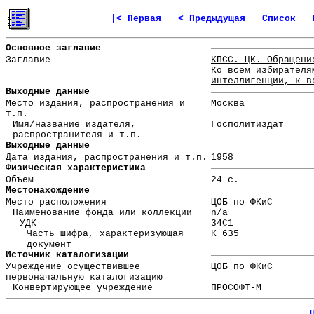
|< Первая
< Предыдущая
Список
Основное заглавие
Заглавие
КПСС. ЦК. Обращени
Ко всем избирателя
интеллигенции, к в
Выходные данные
Место издания, распространения и
Москва
т.п.
Имя/название издателя,
Госполитиздат
распространителя и т.п.
Выходные данные
Дата издания, распространения и т.п.
1958
Физическая характеристика
Объем
24 с.
Местонахождение
Место расположения
ЦОБ по ФКиС
Наименование фонда или коллекции
n/a
УДК
34С1
Часть шифра, характеризующая
К 635
документ
Источник каталогизации
Учреждение осуществившее
ЦОБ по ФКиС
первоначальную каталогизацию
Конвертирующее учреждение
ПРОСОФТ-М