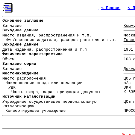
|< Первая
< П
Основное заглавие
Заглавие
Комм
Выходные данные
Место издания, распространения и т.п.
Моск
Имя/название издателя, распространителя и т.п.
Госп
Выходные данные
Дата издания, распространения и т.п.
1961
Физическая характеристика
Объем
108 
Заглавие серии
Заглавие
Доку
Местонахождение
Место расположения
ЦОБ 
Наименование фонда или коллекции
n/a
УДК
3КИ
Часть шифра, характеризующая документ
К 63
Источник каталогизации
Учреждение осуществившее первоначальную
ЦОБ 
каталогизацию
Конвертирующее учреждение
ПРОС