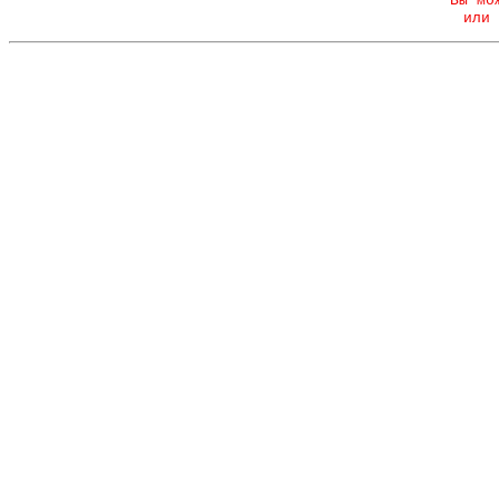
Вы мо
или 