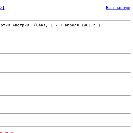
>|
На главную
артии Австрии. (Вена, 1 - 3 апреля 1961 г.)