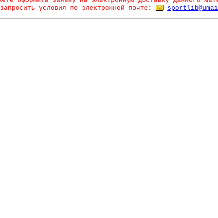
жете оформить заявку на электронную доставку данного мат
запросить условия по электронной почте:
sportlib@umai