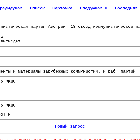
редыдущая
Список
Карточка
Следующая >
Последняя 
унистическая партия Австрии. 18 съезд коммунистической п
ва
олитиздат
с.
менты и материалы зарубежных коммунистич. и раб. партий
по ФКиС
5
по ФКиС
ОФТ-М
Новый запрос