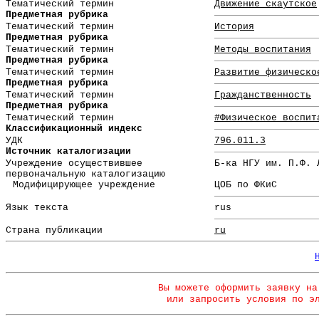
Тематический термин
Движение скаутское
Предметная рубрика
Тематический термин
История
Предметная рубрика
Тематический термин
Методы воспитания
Предметная рубрика
Тематический термин
Развитие физическо
Предметная рубрика
Тематический термин
Гражданственность
Предметная рубрика
Тематический термин
#Физическое воспит
Классификационный индекс
УДК
796.011.3
Источник каталогизации
Учреждение осуществившее
Б-ка НГУ им. П.Ф. 
первоначальную каталогизацию
Модифицирующее учреждение
ЦОБ по ФКиС
Язык текста
rus
Страна публикации
ru
Вы можете оформить заявку на
или запросить условия по э