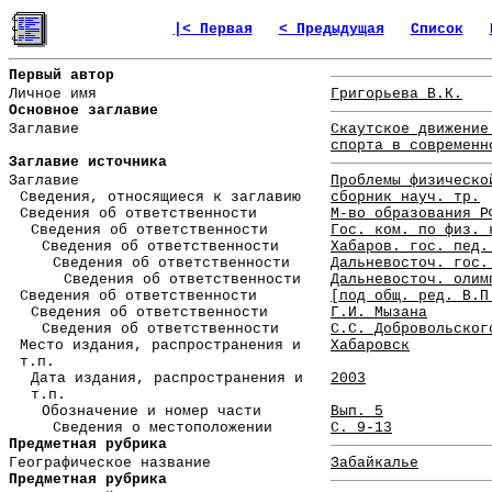
|< Первая
< Предыдущая
Список
Первый автор
Личное имя
Григорьева В.К.
Основное заглавие
Заглавие
Скаутское движение
спорта в современн
Заглавие источника
Заглавие
Проблемы физическо
Сведения, относящиеся к заглавию
сборник науч. тр.
Сведения об ответственности
М-во образования Р
Сведения об ответственности
Гос. ком. по физ. 
Сведения об ответственности
Хабаров. гос. пед.
Сведения об ответственности
Дальневосточ. гос.
Сведения об ответственности
Дальневосточ. олим
Сведения об ответственности
[под общ. ред. В.П
Сведения об ответственности
Г.И. Мызана
Сведения об ответственности
С.С. Добровольског
Место издания, распространения и
Хабаровск
т.п.
Дата издания, распространения и
2003
т.п.
Обозначение и номер части
Вып. 5
Сведения о местоположении
С. 9-13
Предметная рубрика
Географическое название
Забайкалье
Предметная рубрика