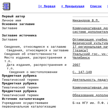
|< Первая
< Предыдущая
Список
Первый автор
Личное имя
Никандров В.П.
Основное заглавие
Заглавие
Коммуникативная де
системе дополнител
Заглавие источника
Заглавие
Оптимизация учебно
физической культур
Сведения, относящиеся к заглавию
17 региональная на
Сведения, относящиеся к заглавию
[тезисы]
Сведения об ответственности
Уральский гос. ун-
Место издания, распространения и
Челябинск
т.п.
Дата издания, распространения и
2007
т.п.
Сведения о местоположении
С. 147-149
Предметная рубрика
Тематический термин
Деятельность педаг
Предметная рубрика
Тематический термин
Коммуникативная де
Предметная рубрика
Тематический термин
Образование дополн
Источник каталогизации
Учреждение осуществившее
Б-ка НГУ им. П.Ф. 
первоначальную каталогизацию