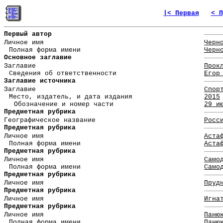
|< Первая
< П
Первый автор
Личное имя
Черн
Полная форма имени
Черн
Основное заглавие
Заглавие
Прок
Сведения об ответственности
Егор
Заглавие источника
Заглавие
Спор
Место, издатель, и дата издания
2015
Обозначение и номер части
29 и
Предметная рубрика
Географическое название
Росс
Предметная рубрика
Личное имя
Аста
Полная форма имени
Аста
Предметная рубрика
Личное имя
Само
Полная форма имени
Само
Предметная рубрика
Личное имя
Пруд
Предметная рубрика
Личное имя
Игна
Предметная рубрика
Личное имя
Паню
Полная форма имени
Паню