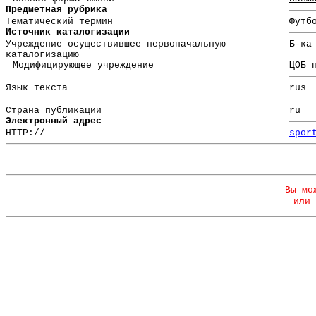
Предметная рубрика
Тематический термин
Футб
Источник каталогизации
Учреждение осуществившее первоначальную
Б-ка
каталогизацию
Модифицирующее учреждение
ЦОБ 
Язык текста
rus
Страна публикации
ru
Электронный адрес
HTTP://
spor
Вы мо
или 