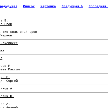
редыдущая
Список
Карточка
Следующая >
Последняя 
ов Е.
ов Егор
лятие юных снайперов
 Чернов
т-экспресс
юня
ия
фьев М.
фьев Максим
дин С.
дин Сергей
ников А.
тович П.
ков А.
ков Андрей