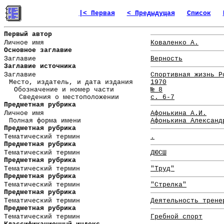
|< Первая
< Предыдущая
Список
Первый автор
Личное имя
Коваленко А.
Основное заглавие
Заглавие
Верность
Заглавие источника
Заглавие
Спортивная жизнь Р
Место, издатель, и дата издания
1970
Обозначение и номер части
№ 8
Сведения о местоположении
с. 6-7
Предметная рубрика
Личное имя
Афонькина А.И.
Полная форма имени
Афонькина Александ
Предметная рубрика
Тематический термин
.
Предметная рубрика
Тематический термин
ДЮСШ
Предметная рубрика
Тематический термин
"Труд"
Предметная рубрика
Тематический термин
"Стрелка"
Предметная рубрика
Тематический термин
Деятельность трене
Предметная рубрика
Тематический термин
Гребной спорт