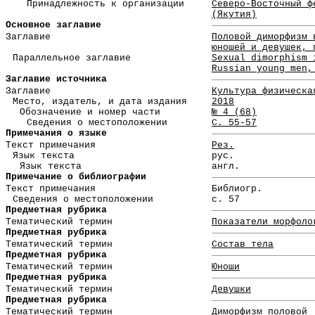
Принадлежность к организации
Северо-Восточный ф
(Якутия)
Основное заглавие
Заглавие
Половой диморфизм 
юношей и девушек, 
Параллельное заглавие
Sexual dimorphism 
Russian young men,
Заглавие источника
Заглавие
Культура физическа
Место, издатель, и дата издания
2018
Обозначение и номер части
№ 4 (68)
Сведения о местоположении
С. 55-57
Примечания о языке
Текст примечания
Рез.
Язык текста
рус.
Язык текста
англ.
Примечание о библиографии
Текст примечания
Библиогр.
Сведения о местоположении
с. 57
Предметная рубрика
Тематический термин
Показатели морфоло
Предметная рубрика
Тематический термин
Состав тела
Предметная рубрика
Тематический термин
Юноши
Предметная рубрика
Тематический термин
Девушки
Предметная рубрика
Тематический термин
Диморфизм половой