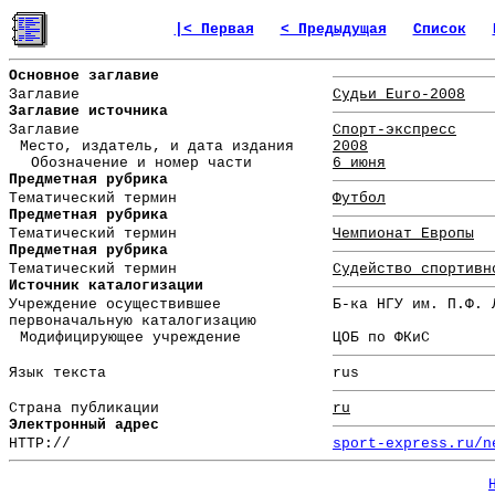
|< Первая
< Предыдущая
Список
Основное заглавие
Заглавие
Судьи Euro-2008
Заглавие источника
Заглавие
Спорт-экспресс
Место, издатель, и дата издания
2008
Обозначение и номер части
6 июня
Предметная рубрика
Тематический термин
Футбол
Предметная рубрика
Тематический термин
Чемпионат Европы
Предметная рубрика
Тематический термин
Судейство спортивн
Источник каталогизации
Учреждение осуществившее
Б-ка НГУ им. П.Ф. 
первоначальную каталогизацию
Модифицирующее учреждение
ЦОБ по ФКиС
Язык текста
rus
Страна публикации
ru
Электронный адрес
HTTP://
sport-express.ru/n