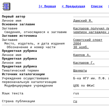
|< Первая
< Предыдущая
Список
Первый автор
Личное имя
Дамский Я.
Основное заглавие
Заглавие
Каспаров получил п
Сведения, относящиеся к заглавию
чемпион награжден 
Заглавие источника
Заглавие
Советский спорт
Место, издатель, и дата издания
2004
Обозначение и номер части
30 нояб.
Предметная рубрика
Личное имя
Карпов А.
Предметная рубрика
Личное имя
Каспаров Г.
Предметная рубрика
Тематический термин
Шахматы
Источник каталогизации
Учреждение осуществившее
Б-ка НГУ им. П.Ф. 
первоначальную каталогизацию
Модифицирующее учреждение
ЦОБ по ФКиС
Язык текста
rus
Страна публикации
ru