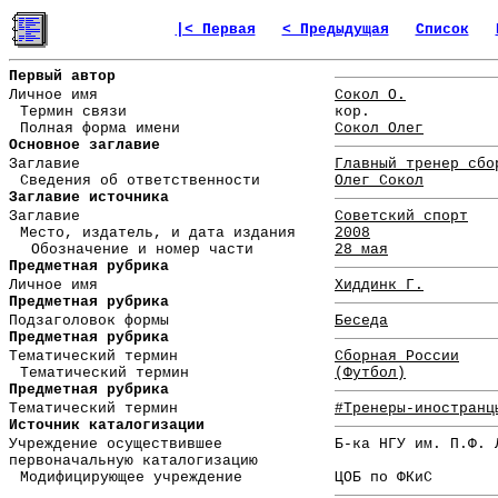
|< Первая
< Предыдущая
Список
Первый автор
Личное имя
Сокол О.
Термин связи
кор.
Полная форма имени
Сокол Олег
Основное заглавие
Заглавие
Главный тренер сбо
Сведения об ответственности
Олег Сокол
Заглавие источника
Заглавие
Советский спорт
Место, издатель, и дата издания
2008
Обозначение и номер части
28 мая
Предметная рубрика
Личное имя
Хиддинк Г.
Предметная рубрика
Подзаголовок формы
Беседа
Предметная рубрика
Тематический термин
Сборная России
Тематический термин
(Футбол)
Предметная рубрика
Тематический термин
#Тренеры-иностранц
Источник каталогизации
Учреждение осуществившее
Б-ка НГУ им. П.Ф. 
первоначальную каталогизацию
Модифицирующее учреждение
ЦОБ по ФКиС