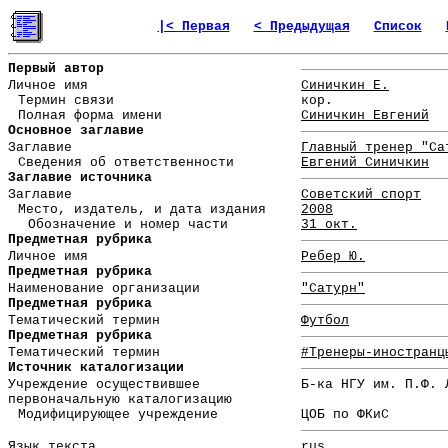
|< Первая
< Предыдущая
Список
Первый автор
Личное имя
Синичкин Е.
Термин связи
кор.
Полная форма имени
Синичкин Евгений
Основное заглавие
Заглавие
Главный тренер "Са
Сведения об ответственности
Евгений Синичкин
Заглавие источника
Заглавие
Советский спорт
Место, издатель, и дата издания
2008
Обозначение и номер части
31 окт.
Предметная рубрика
Личное имя
Ребер Ю.
Предметная рубрика
Наименование организации
"Сатурн"
Предметная рубрика
Тематический термин
Футбол
Предметная рубрика
Тематический термин
#Тренеры-иностранц
Источник каталогизации
Учреждение осуществившее
Б-ка НГУ им. П.Ф. 
первоначальную каталогизацию
Модифицирующее учреждение
ЦОБ по ФКиС
Язык текста
rus