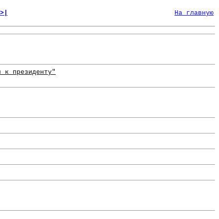
>|
На главную
л к президенту"