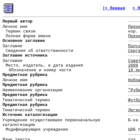
|< Первая
< П
Первый автор
Личное имя
Прях
Термин связи
кор.
Полная форма имени
Прях
Основное заглавие
Заглавие
Полу
Сведения об ответственности
Серг
Заглавие источника
Заглавие
Сове
Место, издатель, и дата издания
2009
Обозначение и номер части
16 я
Предметная рубрика
Личное имя
Нобо
Предметная рубрика
Наименование организации
"Руб
Предметная рубрика
Тематический термин
Футб
Предметная рубрика
Тематический термин
Леги
Источник каталогизации
Учреждение осуществившее первоначальную
Б-ка
каталогизацию
Модифицирующее учреждение
ЦОБ 
Язык текста
rus