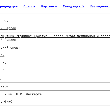
редыдущая
Список
Карточка
Следующая >
Последняя 
ин С.
ин Сергей
защитник "Рубина" Кристиан Нобоа: "Стал чемпионом и попа
ей Пряхин
тский спорт
нв.
а К.
ин"
ол
онеры
 НГУ им. П.Ф. Лесгафта
по ФКиС