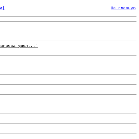
>|
На главную
манцева ушел..."