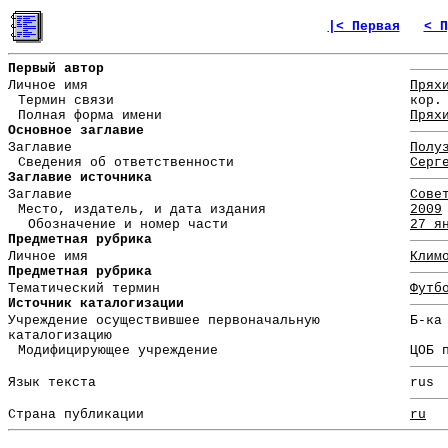
|< Первая
< П
Первый автор
Личное имя
Прях
Термин связи
кор.
Полная форма имени
Прях
Основное заглавие
Заглавие
Полу
Сведения об ответственности
Серг
Заглавие источника
Заглавие
Сове
Место, издатель, и дата издания
2009
Обозначение и номер части
27 я
Предметная рубрика
Личное имя
Клим
Предметная рубрика
Тематический термин
Футб
Источник каталогизации
Учреждение осуществившее первоначальную
Б-ка
каталогизацию
Модифицирующее учреждение
ЦОБ 
Язык текста
rus
Страна публикации
ru