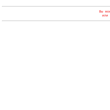
Вы мо
или 