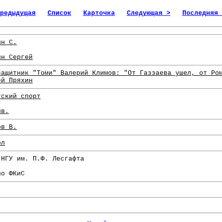
редыдущая
Список
Карточка
Следующая >
Последняя 
ин С.
ин Сергей
защитник "Томи" Валерий Климов: "От Газзаева ушел, от Ро
ей Пряхин
тский спорт
нв.
ов В.
ол
 НГУ им. П.Ф. Лесгафта
по ФКиС