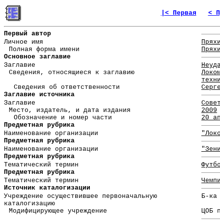
|< Первая
< П
Первый автор
Личное имя
Прях
Полная форма имени
Прях
Основное заглавие
Заглавие
Неуд
Сведения, относящиеся к заглавию
Локо
техн
Сведения об ответственности
Серг
Заглавие источника
Заглавие
Сове
Место, издатель, и дата издания
2009
Обозначение и номер части
20 а
Предметная рубрика
Наименование организации
"Лок
Предметная рубрика
Наименование организации
"Зен
Предметная рубрика
Тематический термин
Футб
Предметная рубрика
Тематический термин
Чемп
Источник каталогизации
Учреждение осуществившее первоначальную
Б-ка
каталогизацию
Модифицирующее учреждение
ЦОБ 