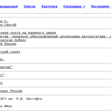
редыдущая
Список
Карточка
Следующая >
Последняя 
ин С.
ин Сергей
ачная охота на раненого зверя
мотив, морально обескровленный неудачными результатами, 
ическую победу
ей Пряхин
тский спорт
пр.
омотив"
ит"
ол
ионат России
 НГУ им. П.Ф. Лесгафта
по ФКиС