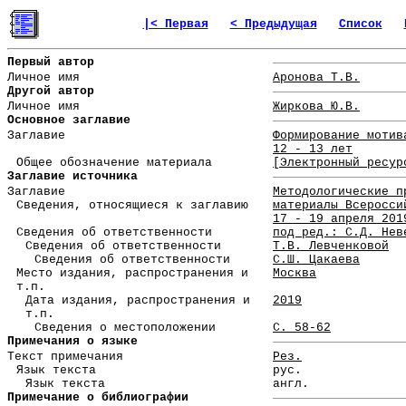
|< Первая
< Предыдущая
Список
Первый автор
Личное имя
Аронова Т.В.
Другой автор
Личное имя
Жиркова Ю.В.
Основное заглавие
Заглавие
Формирование мотив
12 - 13 лет
Общее обозначение материала
[Электронный ресур
Заглавие источника
Заглавие
Методологические п
Сведения, относящиеся к заглавию
материалы Всеросси
17 - 19 апреля 201
Сведения об ответственности
под ред.: С.Д. Нев
Сведения об ответственности
Т.В. Левченковой
Сведения об ответственности
С.Ш. Цакаева
Место издания, распространения и
Москва
т.п.
Дата издания, распространения и
2019
т.п.
Сведения о местоположении
С. 58-62
Примечания о языке
Текст примечания
Рез.
Язык текста
рус.
Язык текста
англ.
Примечание о библиографии