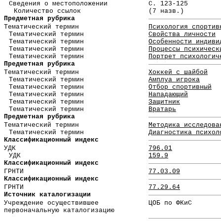
Сведения о местоположении
С. 123-125
Количество ссылок
(7 назв.)
Предметная рубрика
Тематический термин
Психология спортив
Тематический термин
Свойства личности
Тематический термин
Особенности индиви
Тематический термин
Процессы психическ
Тематический термин
Портрет психологич
Предметная рубрика
Тематический термин
Хоккей с шайбой
Тематический термин
Амплуа игрока
Тематический термин
Отбор спортивный
Тематический термин
Нападающий
Тематический термин
Защитник
Тематический термин
Вратарь
Предметная рубрика
Тематический термин
Методика исследова
Тематический термин
Диагностика психол
Классификационный индекс
УДК
796.01
УДК
159.9
Классификационный индекс
ГРНТИ
77.03.09
Классификационный индекс
ГРНТИ
77.29.64
Источник каталогизации
Учреждение осуществившее
ЦОБ по ФКиС
первоначальную каталогизацию