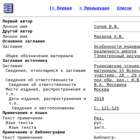
|< Первая
< Предыдущая
Список
Первый автор
Личное имя
Сопов В.Ф.
Другой автор
Личное имя
Макаров А.Ю.
Основное заглавие
Заглавие
Особенности индиви
различного амплуа
Общее обозначение материала
[Электронный ресур
Заглавие источника
Заглавие
Рудиковские чтения
Сведения, относящиеся к заглавию
материалы 15 Всеро
участием, 28 - 29 
Сведения об ответственности
под общ. ред.: Ю.В
Сведения об ответственности
В.А. Москвина
Место издания, распространения и
Москва
т.п.
Дата издания, распространения и
2019
т.п.
Сведения о местоположении
С. 121-125
Примечания о языке
Текст примечания
Рез.
Язык текста
рус.
Язык текста
англ.
Примечание о библиографии
Текст примечания
Библиогр.