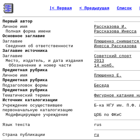
|< Первая
< Предыдущая
Список
Первый автор
Личное имя
Рассказова И.
Полная форма имени
Рассказова Инесса
Основное заглавие
Заглавие
Плющенко снимается
Сведения об ответственности
Инесса Рассказова
Заглавие источника
Заглавие
Советский спорт
Место, издатель, и дата издания
2013
Обозначение и номер части
14 нояб.
Предметная рубрика
Личное имя
Плющенко Е.
Предметная рубрика
Подзаголовок формы
Беседа
Предметная рубрика
Тематический термин
Фигурное катание н
Источник каталогизации
Учреждение осуществившее
Б-ка НГУ им. П.Ф. 
первоначальную каталогизацию
Модифицирующее учреждение
ЦОБ по ФКиС
Язык текста
rus
Страна публикации
ru