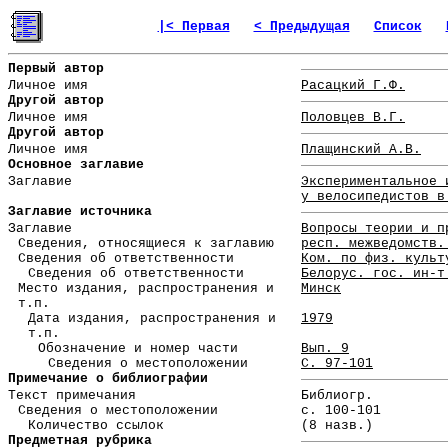
|< Первая
< Предыдущая
Список
Первый автор
Личное имя
Расацкий Г.Ф.
Другой автор
Личное имя
Половцев В.Г.
Другой автор
Личное имя
Плащинский А.В.
Основное заглавие
Заглавие
Экспериментальное 
у велосипедистов в
Заглавие источника
Заглавие
Вопросы теории и п
Сведения, относящиеся к заглавию
респ. межведомств.
Сведения об ответственности
Ком. по физ. культ
Сведения об ответственности
Белорус. гос. ин-т
Место издания, распространения и
Минск
т.п.
Дата издания, распространения и
1979
т.п.
Обозначение и номер части
Вып. 9
Сведения о местоположении
С. 97-101
Примечание о библиографии
Текст примечания
Библиогр.
Сведения о местоположении
с. 100-101
Количество ссылок
(8 назв.)
Предметная рубрика