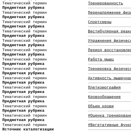
Тематический термин
Тренированность
Предметная рубрика
Тематический термин
Перенапряжение физ
Предметная рубрика
Тематический термин
Спортсмены
Предметная рубрика
Тематический термин
Вестибулярная реак
Предметная рубрика
Тематический термин
Упражнения физичес
Предметная рубрика
Тематический термин
Период восстановле
Предметная рубрика
Тематический термин
Работа мышц
Предметная рубрика
Тематический термин
Тренировка физичес
Предметная рубрика
Тематический термин
Активность мышечна
Предметная рубрика
Тематический термин
Плетизмография
Предметная рубрика
Тематический термин
Кровообращение
Предметная рубрика
Тематический термин
Объем крови
Предметная рубрика
Тематический термин
#Оценка тренирован
Предметная рубрика
Тематический термин
#Вегетативные функ
Источник каталогизации