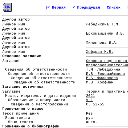
|< Первая
< Предыдущая
Список
Другой автор
Личное имя
Лебедихина Т.М.
Другой автор
Личное имя
Еркомайшвили И.В.
Другой автор
Личное имя
Филиппова В.А.
Другой автор
Личное имя
Хоффман М.В.
Основное заглавие
Заглавие
Силовая подготовка
предсоревновательн
Сведения об ответственности
Т.М. Лебедихина
Сведения об ответственности
И.В. Еркомайшвили
Сведения об ответственности
В.А. Филиппова
Сведения об ответственности
М.В. Хоффман
Заглавие источника
Заглавие
Теория и практика 
Место, издатель, и дата издания
2021
Обозначение и номер части
№ 1
Сведения о местоположении
С. 53-55
Примечания о языке
Текст примечания
Рез.
Язык текста
рус.
Язык текста
англ.
Примечание о библиографии