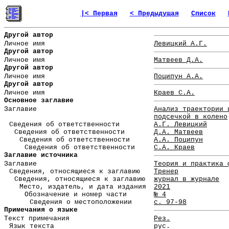
|< Первая
< Предыдущая
Список
Другой автор
Личное имя
Левицкий А.Г.
Другой автор
Личное имя
Матвеев Д.А.
Другой автор
Личное имя
Поципун А.А.
Другой автор
Личное имя
Краев С.А.
Основное заглавие
Заглавие
Анализ траектории 
подсечкой в колено
Сведения об ответственности
А.Г. Левицкий
Сведения об ответственности
Д.А. Матвеев
Сведения об ответственности
А.А. Поципун
Сведения об ответственности
С.А. Краев
Заглавие источника
Заглавие
Теория и практика 
Сведения, относящиеся к заглавию
Тренер
Сведения, относящиеся к заглавию
журнал в журнале
Место, издатель, и дата издания
2021
Обозначение и номер части
№ 4
Сведения о местоположении
с. 97-98
Примечания о языке
Текст примечания
Рез.
Язык текста
рус.