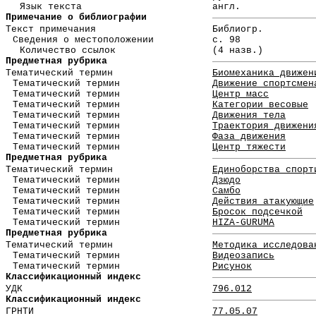
Язык текста
англ.
Примечание о библиографии
Текст примечания
Библиогр.
Сведения о местоположении
с. 98
Количество ссылок
(4 назв.)
Предметная рубрика
Тематический термин
Биомеханика движен
Тематический термин
Движение спортсмен
Тематический термин
Центр масс
Тематический термин
Категории весовые
Тематический термин
Движения тела
Тематический термин
Траектория движени
Тематический термин
Фаза движения
Тематический термин
Центр тяжести
Предметная рубрика
Тематический термин
Единоборства спорт
Тематический термин
Дзюдо
Тематический термин
Самбо
Тематический термин
Действия атакующие
Тематический термин
Бросок подсечкой
Тематический термин
HIZA-GURUMA
Предметная рубрика
Тематический термин
Методика исследова
Тематический термин
Видеозапись
Тематический термин
Рисунок
Классификационный индекс
УДК
796.012
Классификационный индекс
ГРНТИ
77.05.07