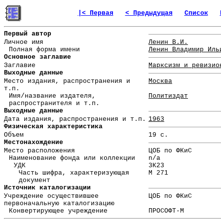
|< Первая
< Предыдущая
Список
Первый автор
Личное имя
Ленин В.И.
Полная форма имени
Ленин Владимир Иль
Основное заглавие
Заглавие
Марксизм и ревизио
Выходные данные
Место издания, распространения и
Москва
т.п.
Имя/название издателя,
Политиздат
распространителя и т.п.
Выходные данные
Дата издания, распространения и т.п.
1963
Физическая характеристика
Объем
19 с.
Местонахождение
Место расположения
ЦОБ по ФКиС
Наименование фонда или коллекции
n/a
УДК
3К23
Часть шифра, характеризующая
М 271
документ
Источник каталогизации
Учреждение осуществившее
ЦОБ по ФКиС
первоначальную каталогизацию
Конвертирующее учреждение
ПРОСОФТ-М