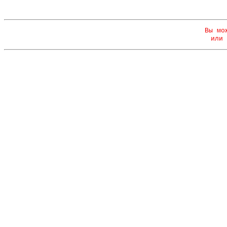
Вы мо
или 