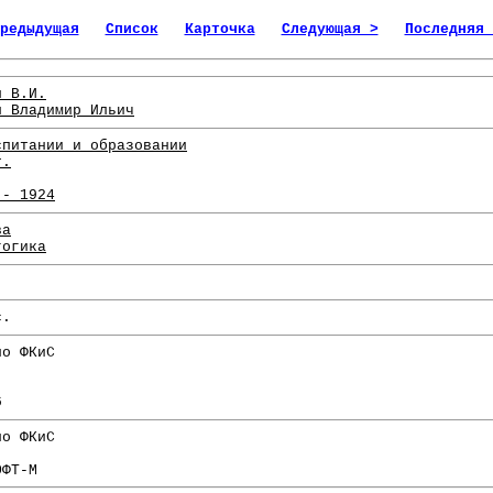
редыдущая
Список
Карточка
Следующая >
Последняя 
н В.И.
н Владимир Ильич
спитании и образовании
т.
 - 1924
ва
гогика
с.
по ФКиС
6
по ФКиС
ОФТ-М