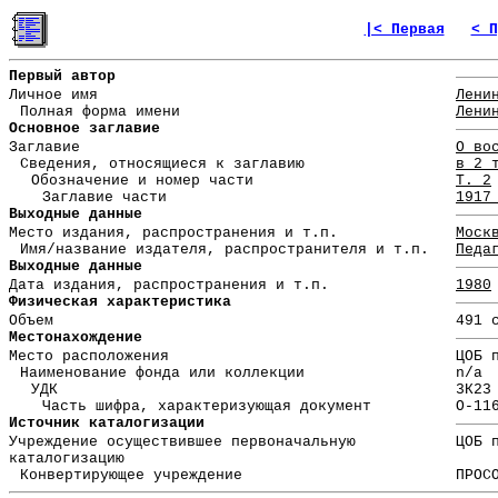
|< Первая
< П
Первый автор
Личное имя
Лени
Полная форма имени
Лени
Основное заглавие
Заглавие
О во
Сведения, относящиеся к заглавию
в 2 
Обозначение и номер части
Т. 2
Заглавие части
1917
Выходные данные
Место издания, распространения и т.п.
Моск
Имя/название издателя, распространителя и т.п.
Педа
Выходные данные
Дата издания, распространения и т.п.
1980
Физическая характеристика
Объем
491 
Местонахождение
Место расположения
ЦОБ 
Наименование фонда или коллекции
n/a
УДК
3К23
Часть шифра, характеризующая документ
О-11
Источник каталогизации
Учреждение осуществившее первоначальную
ЦОБ 
каталогизацию
Конвертирующее учреждение
ПРОС