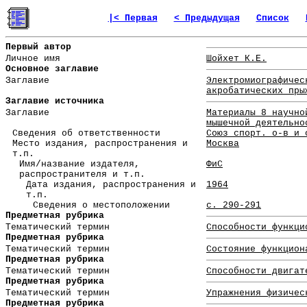
|< Первая
< Предыдущая
Список
Первый автор
Личное имя
Шойхет К.Е.
Основное заглавие
Заглавие
Электромиографичес
акробатических пры
Заглавие источника
Заглавие
Материалы 8 научно
мышечной деятельно
Сведения об ответственности
Союз спорт. о-в и 
Место издания, распространения и
Москва
т.п.
Имя/название издателя,
ФиС
распространителя и т.п.
Дата издания, распространения и
1964
т.п.
Сведения о местоположении
с. 290-291
Предметная рубрика
Тематический термин
Способности функци
Предметная рубрика
Тематический термин
Состояние функцион
Предметная рубрика
Тематический термин
Способности двигат
Предметная рубрика
Тематический термин
Упражнения физичес
Предметная рубрика