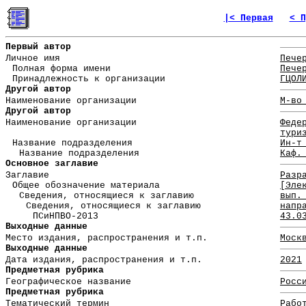
|< Первая
< П
Первый автор
Личное имя
Пече
Полная форма имени
Пече
Принадлежность к организации
ГЦОЛ
Другой автор
Наименование организации
М-во
Другой автор
Наименование организации
Феде
тури
Название подразделения
Ин-т
Название подразделения
Каф.
Основное заглавие
Заглавие
Разр
Общее обозначение материала
[Эле
Сведения, относящиеся к заглавию
вып.
Сведения, относящиеся к заглавию
напр
ПСиНПВО-2013
43.0
Выходные данные
Место издания, распространения и т.п.
Моск
Выходные данные
Дата издания, распространения и т.п.
2021
Предметная рубрика
Географическое название
Росс
Предметная рубрика
Тематический термин
Рабо