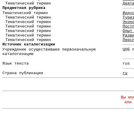
Тематический термин
Деят
Предметная рубрика
Тематический термин
Инду
Тематический термин
Тури
Тематический термин
Экон
Тематический термин
Пост
Тематический термин
Опыт
Тематический термин
Разв
Тематический термин
Перс
Источник каталогизации
Учреждение осуществившее первоначальную
ЦОБ 
каталогизацию
Язык текста
rus
Страна публикации
ru
Вы мо
или 