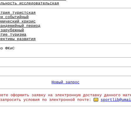
ельность исследовательская
стрия туристская
зм событийный
омический кризис
пандемийный период
 зарубежный
итие туризма
пективы развития
по ФКиС
Новый запрос
жете оформить заявку на электронную доставку данного мат
запросить условия по электронной почте:
sportlib@umai