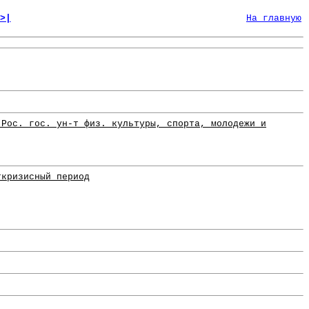
>|
На главную
"Рос. гос. ун-т физ. культуры, спорта, молодежи и
ткризисный период