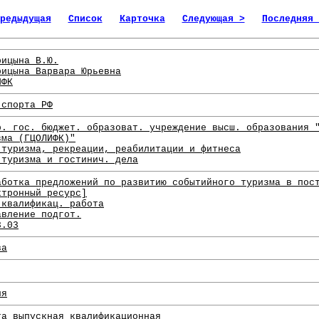
редыдущая
Список
Карточка
Следующая >
Последняя 
рицына В.Ю.
рицына Варвара Юрьевна
ИФК
 спорта РФ
р. гос. бюджет. образоват. учреждение высш. образования 
зма (ГЦОЛИФК)"
 туризма, рекреации, реабилитации и фитнеса
 туризма и гостинич. дела
аботка предложений по развитию событийного туризма в пос
ктронный ресурс]
 квалификац. работа
авление подгот.
3.03
ва
ия
та выпускная квалификационная