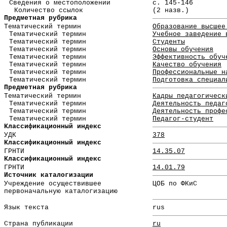
Сведения о местоположении
с. 145-146
Количество ссылок
(2 назв.)
Предметная рубрика
Тематический термин
Образование высшее
Тематический термин
Учебное заведение 
Тематический термин
Студенты
Тематический термин
Основы обучения
Тематический термин
Эффективность обуч
Тематический термин
Качество обучения
Тематический термин
Профессиональные н
Тематический термин
Подготовка специал
Предметная рубрика
Тематический термин
Кадры педагогическ
Тематический термин
Деятельность педаг
Тематический термин
Деятельность профе
Тематический термин
Педагог-студент
Классификационный индекс
УДК
378
Классификационный индекс
ГРНТИ
14.35.07
Классификационный индекс
ГРНТИ
14.01.79
Источник каталогизации
Учреждение осуществившее
ЦОБ по ФКиС
первоначальную каталогизацию
Язык текста
rus
Страна публикации
ru