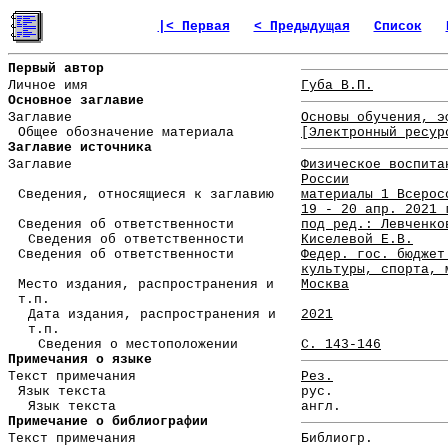
|< Первая
< Предыдущая
Список
Первый автор
Личное имя
Губа В.П.
Основное заглавие
Заглавие
Основы обучения, э
Общее обозначение материала
[Электронный ресур
Заглавие источника
Заглавие
Физическое воспита
России
Сведения, относящиеся к заглавию
материалы 1 Всерос
19 - 20 апр. 2021 
Сведения об ответственности
под ред.: Левченко
Сведения об ответственности
Киселевой Е.В.
Сведения об ответственности
Федер. гос. бюджет
культуры, спорта, 
Место издания, распространения и
Москва
т.п.
Дата издания, распространения и
2021
т.п.
Сведения о местоположении
С. 143-146
Примечания о языке
Текст примечания
Рез.
Язык текста
рус.
Язык текста
англ.
Примечание о библиографии
Текст примечания
Библиогр.