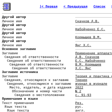
|< Первая
< Предыдущая
Список
Другой автор
Личное имя
Скачков Д.В.
Другой автор
Личное имя
Набойченко Е.С.
Другой автор
Личное имя
Кормышев В.М.
Другой автор
Личное имя
Янг Х.С.
Основное заглавие
Заглавие
Применение аппарат
Сведения об ответственности
Д.В. Скачков
Сведения об ответственности
Е.С. Набойченко
Сведения об ответственности
В.М. Кормышев
Сведения об ответственности
Х.С. Янг
Заглавие источника
Заглавие
Теория и практика 
Сведения, относящиеся к заглавию
Тренер
Сведения, относящиеся к заглавию
журнал в журнале
Место, издатель, и дата издания
2022
Обозначение и номер части
№ 2
Сведения о местоположении
с. 91-93
Примечания о языке
Текст примечания
Рез.
Язык текста
рус.
Язык текста
англ.